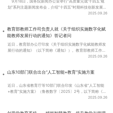
9月18日，国务院新闻办公室举行“高质量完成‘十四五’规
划”系列主题新闻发布会，介绍“十四五”时期科技创新发展成
就。 科技强国根基不断夯实 “‘十四五’是我国科技事
2025.09.26
业发展历程中具有里程碑意义的五年，科技事业取得历史性
成就，发生历史性变革...
教育部教师工作司负责人就《关于组织实施数字化赋
能教师发展行动的通知》答记者问
近日，教育部办公厅印发《关于组织实施数字化赋能教师发
展行动的通知》（以下简称《通知》）。教育部教师工作司
负责人就《通知》相关问题回答了记者提问。 1.问：
2025.09.26
《通知》出台有什么背景和意义？ 党中央、国务院一直
高度重视教育数字化工作，党的二十大报告首次将“推进教
山东10部门联合出台“人工智能+教育”实施方案
育数字化”写进了党代会的报告。2023年，习近平总书记在
中共中央政治局第五次集体学习时指出：“教育数...
近日，山东省教育厅等10部门联合印发《山东省“人工智能
+教育”实施方案》（鲁教数字〔2025〕2号，以下简称《方
案》）。这是我省首个“人工智能+教育”文件，标志着山东
2025.09.26
省人工智能与教育融合发展进入系统化推进新阶段。 《方
案》深入学习贯彻国家有关决策部署和我省工作要求，落实